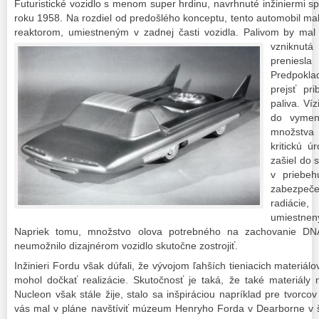
Futuristické vozidlo s menom super hrdinu, navrhnuté inžiniermi spo
roku 1958. Na rozdiel od predošlého konceptu, tento automobil m
reaktorom, umiestneným v zadnej časti vozidla.
Palivom by mal
vzniknutá
preniesl
Predpokla
prejsť pr
paliva. Víz
do vymeni
množstva 
kritickú 
zašiel do 
v priebeh
zabezpe
radiácie
umiestne
Napriek tomu, množstvo olova potrebného na zachovanie DNA
neumožnilo dizajnérom vozidlo skutočne zostrojiť.
Inžinieri Fordu však dúfali, že vývojom ľahších tieniacich materiál
mohol dočkať realizácie. Skutočnosť je taká, že také materiály 
Nucleon však stále žije, stalo sa inšpiráciou napríklad pre tvorco
vás mal v pláne navštíviť múzeum Henryho Forda v Dearborne v š