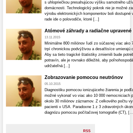
s uhlopriečkou presahujúcou výšku samotného užív
domácnosti. Technologický pokrok nie je možné zas
výrobu elektronických komponentov boli dostupné v
rade ide o polovodiče, ktoré [...]
Atómové záhrady a radiačne upravené 
13.11.2015
Minimálne 800 miliónov ľudí zo súčasnej viac ako 7
trpí chronickou podvýživou a desaťtisíce umierajú
Aby sa tieto tragické štatistiky zmiernili bude pot
potravín, ale je rovnako dôležité, aby poľnohospod
udržateľná [...]
Zobrazovanie pomocou neutrónov
05.10.2015
Diagnostiku pomocou ionizujúceho žiarenia je podľ
možné vykonať vo viac ako 10 000 nemocniciach p
okolo 30 miliónov záznamov. Z celkového počtu vyš
pacienti v USA. Paradoxne 1 z 3 zdravotných úko
diagnózu pomocou počítačovej tomografie (CT), [...
RSS