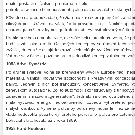
určite postačilo. Ďalším problémom bolo
potrebné radiačné tienenie samotných pasažierov alebo ostatných 
Pôvodne sa predpokladalo, že žiareniu z reaktora je možné zabrá
silových polí. Ukázalo sa však, že to pravdou nie je. Neskôr aj de
ochranu pasažierov by bolo potrebné auto vybaviť oloveným štítom 
Problémov bolo omnoho viac, ale stále boli a sú takí čo veria, že 
budú jazdiť takéto autá. Od prvých konceptov sa úroveň technic
zvýšila, dnes už existujú laserové technológie využívajúce tóriové
Vráťme sa v čase a pozrime sa na jednotlivé koncepty úplne od zači
1958 Arbel Symétric
Po druhej svetovej vojne sa premyslený vývoj v Európe riadil hes
materiálu. Vznikali inovatívne spoločnosti s kreatívnymi koncepciam
palivo. Jedným z nich bol francúzsky koncept Arbel Symétric, kt
ženevskom autosalóne. Bol to automobil skonštruovaný z uhlíkový
zariadením s názvom „genestatom“. Jednalo sa o jadrovú batériu 
mala využívať energiu rádioaktívneho rozpadu vyhoretého jad
malých článkoch. Výmena paliva by bola nevyhnutná len raz za ni
vláda nedovolila použitie vyhoretého jadrového paliva pre automob
bohužiaľ skrachovala už v roku 1959.
1958 Ford Nucleon