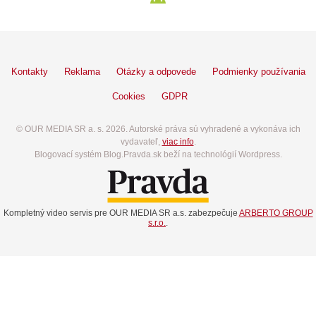
Kontakty
Reklama
Otázky a odpovede
Podmienky používania
Cookies
GDPR
© OUR MEDIA SR a. s. 2026. Autorské práva sú vyhradené a vykonáva ich
vydavateľ,
viac info
.
Blogovací systém Blog.Pravda.sk beží na technológií Wordpress.
Kompletný video servis pre OUR MEDIA SR a.s. zabezpečuje
ARBERTO GROUP
s.r.o.
.