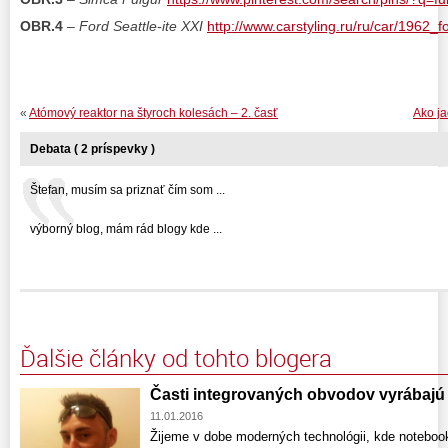
OBR.4
–
Ford Seattle-ite XXI
http://www.carstyling.ru/ru/car/1962_fo
«
Atómový reaktor na štyroch kolesách – 2. časť
Ako ja
Debata ( 2 príspevky )
Štefan, musím sa priznať čím som ...
výborný blog, mám rád blogy kde ...
Ďalšie články od tohto blogera
Časti integrovaných obvodov vyrábajú 
11.01.2016
Žijeme v dobe moderných technológii, kde notebook,