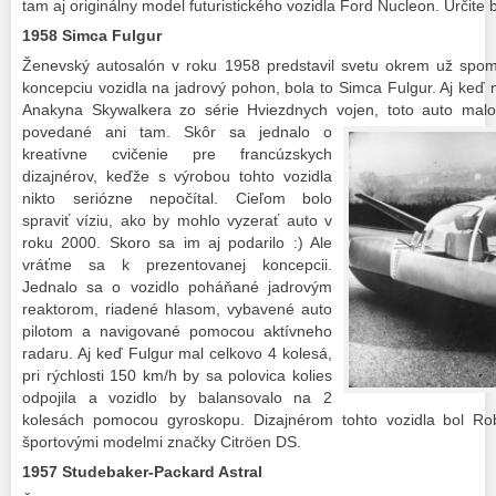
tam aj originálny model futuristického vozidla Ford Nucleon. Určite b
1958 Simca Fulgur
Ženevský autosalón v roku 1958 predstavil svetu okrem už spome
koncepciu vozidla na jadrový pohon, bola to Simca Fulgur. Aj keď 
Anakyna Skywalkera zo série Hviezdnych vojen,
toto auto malo
povedané ani tam. Skôr sa jednalo o
kreatívne cvičenie pre francúzskych
dizajnérov, keďže s výrobou tohto vozidla
nikto seriózne nepočítal. Cieľom bolo
spraviť víziu, ako by mohlo vyzerať auto v
roku 2000. Skoro sa im aj podarilo :) Ale
vráťme sa k prezentovanej koncepcii.
Jednalo sa o vozidlo poháňané jadrovým
reaktorom, riadené hlasom, vybavené auto
pilotom a navigované pomocou aktívneho
radaru. Aj keď Fulgur mal celkovo 4 kolesá,
pri rýchlosti 150 km/h by sa polovica kolies
odpojila a vozidlo by balansovalo na 2
kolesách pomocou gyroskopu. Dizajnérom tohto vozidla bol Ro
športovými modelmi značky Citröen DS.
1957 Studebaker-Packard Astral