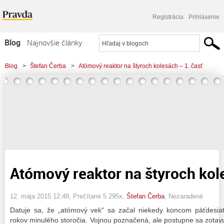
Registrácia
Prihlásenie
Blog
Najnovšie články
Najčítanejšie články
Blog
>
Štefan Čerba
>
Atómový reaktor na štyroch kolesách – 1. časť
Najkomentovanejšie články
Zoznam blogov
Komerčné blogy
Atómový reaktor na štyroch kol
12. mája 2015 12:48
, Prečítané 5 295x,
Štefan Čerba
,
Nezaradené
Datuje sa, že „atómový vek“ sa začal niekedy koncom päťdesiat
rokov minulého storočia. Vojnou poznačená, ale postupne sa zotav