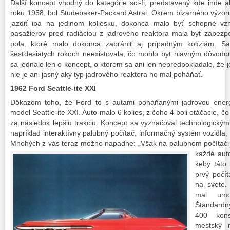
Ďalší koncept vhodný do kategórie sci-fi, predstavený kde inde
roku 1958, bol Studebaker-Packard Astral. Okrem bizarného výzoru,
jazdiť iba na jedinom koliesku, dokonca malo byť schopné v
pasažierov pred radiáciou z jadrového reaktora mala byť zabezp
pola, ktoré malo dokonca zabrániť aj prípadným kolíziám. Sa
šesťdesiatych rokoch neexistovala, čo mohlo byť hlavným dôvodom
sa jednalo len o koncept, o ktorom sa ani len nepredpokladalo, že 
nie je ani jasný aký typ jadrového reaktora ho mal poháňať.
1962 Ford Seattle-ite XXI
Dôkazom toho, že Ford to s autami poháňanými jadrovou energ
model Seattle-ite XXI. Auto malo 6 kolies, z čoho 4 boli otáčacie, 
za následok lepšiu trakciu. Koncept sa vyznačoval technologickým
napríklad interaktívny palubný počítač, informačný systém vozidla,
Mnohých z vás teraz možno napadne: „Však na palubnom počítači p
každé aut
keby táto
prvý počít
na svete.
mal umo
Štandardn
400 kons
mestský 