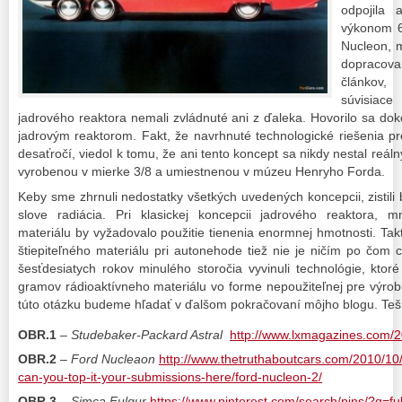
odpojila
výkonom 6
Nucleon, m
dopraco
článkov,
súvisiac
jadrového reaktora nemali zvládnuté ani z ďaleka. Hovorilo sa dok
jadrovým reaktorom. Fakt, že navrhnuté technologické riešenia pr
desaťročí, viedol k tomu, že ani tento koncept sa nikdy nestal reá
vyrobenou v mierke 3/8 a umiestnenou v múzeu Henryho Forda.
Keby sme zhrnuli nedostatky všetkých uvedených koncepcii, zistili 
slove radiácia. Pri klasickej koncepcii jadrového reaktora, 
materiálu by vyžadovalo použitie tienenia enormnej hmotnosti. T
štiepiteľného materiálu pri autonehode tiež nie je ničím po čom c
šesťdesiatych rokov minulého storočia vyvinuli technológie, ktoré
gramov rádioaktívneho materiálu vo forme nepoužiteľnej pre výr
túto otázku budeme hľadať v ďalšom pokračovaní môjho blogu. Teš
OBR.1
–
Studebaker-Packard Astral
http://www.lxmagazines.com/2
OBR.2
–
Ford Nucleaon
http://www.thetruthaboutcars.com/2010/10/
can-you-top-it-your-submissions-here/ford-nucleon-2/
OBR.3
–
Simca Fulgur
https://www.pinterest.com/search/pins/?q=fu