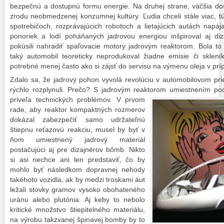
bezpečnú a dostupnú formu energie. Na druhej strane, väčšia dos
zrodu neobmedzenej konzumnej kultúry. Ľudia chceli stále viac, t
spotrebičoch, rozprávajúcich robotoch a lietajúcich autách napá
ponoriek a lodí poháňaných jadrovou energiou inšpiroval aj diz
pokúsili nahradiť spaľovacie motory jadrovým reaktorom. Bola to
taký automobil teoreticky neprodukoval žiadne emisie či sklen
potrebné menej často ako si zájsť do servisu na výmenu oleja v pr
Zdalo sa, že jadrový pohon vyvolá revolúciu v automobilovom prie
rýchlo rozplynuli. Prečo? S jadrovým reaktorom
umiestnením pod
priveľa technických problémov. V prvom
rade, aby reaktor kompaktných rozmerov
dokázal zabezpečiť samo udržateľnú
štiepnu reťazovú reakciu, musel by byť v
ňom umiestnený jadrový materiál
postačujúci aj pre dizajnérov bômb. Nikto
si asi nechce ani len predstaviť, čo by
mohlo byť následkom dopravnej nehody
takéhoto vozidla, ak by medzi troskami áut
ležali stovky gramov vysoko obohateného
uránu alebo plutónia. Aj keby to nebolo
kritické množstvo štiepitelného materiálu,
na výrobu takzvanej špinavej bomby by to