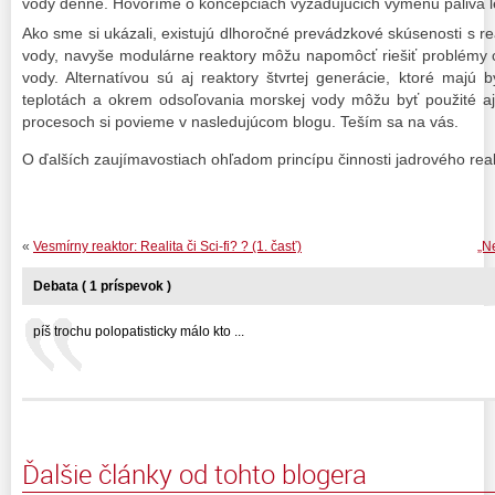
vody denne. Hovoríme o koncepciách vyžadujúcich výmenu paliva le
Ako sme si ukázali, existujú dlhoročné prevádzkové skúsenosti s r
vody, navyše modulárne reaktory môžu napomôcť riešiť problémy c
vody. Alternatívou sú aj reaktory štvrtej generácie, ktoré majú
teplotách a okrem odsoľovania morskej vody môžu byť použité aj
procesoch si povieme v nasledujúcom blogu. Teším sa na vás.
O ďalších zaujímavostiach ohľadom princípu činnosti jadrového rea
«
Vesmírny reaktor: Realita či Sci-fi? ? (1. časť)
„N
Debata ( 1 príspevok )
píš trochu polopatisticky málo kto ...
Ďalšie články od tohto blogera