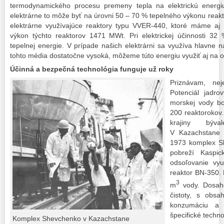
termodynamického procesu premeny tepla na elektrickú energiu 
elektrárne to môže byť na úrovni 50 – 70 % tepelného výkonu reakt
elektrárne využívajúce reaktory typu VVER-440, ktoré máme aj 
výkon týchto reaktorov 1471 MWt. Pri elektrickej účinnosti 32
tepelnej energie. V prípade našich elektrárni sa využíva hlavne n
tohto média dostatočne vysoká, môžeme túto energiu využiť aj na 
Účinná a bezpečná technológia funguje už
roky
Priznávam, ne
Potenciál jadro
morskej vody b
200 reaktorokov. 
krajiny býva
V Kazachstane 
1973 komplex S
pobreží Kaspi
odsoľovanie vyu
reaktor BN-350.
3
m
vody. Dosaho
čistoty, s obs
konzumáciu a
špecifické techno
Komplex Shevchenko v Kazachstane