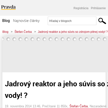
Registrácia
Prihlásenie
Blog
Najnovšie články
Najčítanejšie články
Blog
>
Štefan Čerba
>
Jadrový reaktor a jeho súvis so zdrojom pitnej vody! ?
Najkomentovanejšie články
Zoznam blogov
Komerčné blogy
Jadrový reaktor a jeho súvis so
vody! ?
19. novembra 2014 13:46
, Prečítané 11 850x,
Štefan Čerba
,
Nezaradené