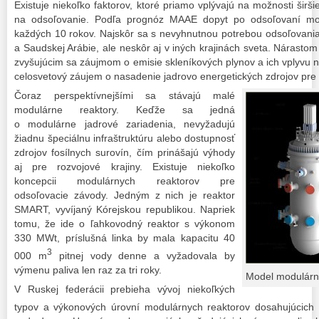
Existuje niekoľko faktorov, ktoré priamo vplývajú na možnosti širši
na odsoľovanie. Podľa prognóz MAAE dopyt po odsoľovaní mo
každých 10 rokov. Najskôr sa s nevyhnutnou potrebou odsoľovania p
a Saudskej Arábie, ale neskôr aj v iných krajinách sveta. Nárastom 
zvyšujúcim sa záujmom o emisie skleníkových plynov a ich vplyvu 
celosvetový záujem o nasadenie jadrovo energetických zdrojov pre
Čoraz perspektívnejšími sa stávajú malé
modulárne reaktory. Keďže sa jedná
o modulárne jadrové zariadenia, nevyžadujú
žiadnu špeciálnu infraštruktúru alebo dostupnosť
zdrojov fosílnych surovín, čím prinášajú výhody
aj pre rozvojové krajiny. Existuje niekoľko
koncepcii modulárnych reaktorov pre
odsoľovacie závody. Jedným z nich je reaktor
SMART, vyvíjaný Kórejskou republikou. Napriek
tomu, že ide o ľahkovodný reaktor s výkonom
330 MWt, príslušná linka by mala kapacitu 40
3
000 m
pitnej vody denne a vyžadovala by
výmenu paliva len raz za tri roky.
Model modulár
V Ruskej federácii prebieha vývoj niekoľkých
typov a výkonových úrovní modulárnych reaktorov dosahujúcich