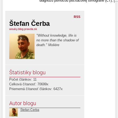
diagnózu pomocou počítačovej tomografie (CT), [...
RSS
Štefan Čerba
wouky.blog.pravda.sk
"Without knowledge, life is
no more than the shadow of
death." Moliére
Štatistiky blogu
Počet článkov: 11
Celková čítanosť: 70699x
Priemerná čítanosť článkov: 6427x
Autor blogu
Štefan Čerba