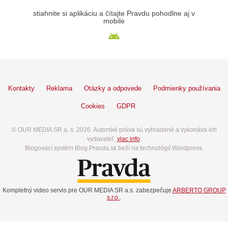
stiahnite si aplikáciu a čítajte Pravdu pohodlne aj v
mobile
Kontakty
Reklama
Otázky a odpovede
Podmienky používania
Cookies
GDPR
© OUR MEDIA SR a. s. 2026. Autorské práva sú vyhradené a vykonáva ich
vydavateľ,
viac info
.
Blogovací systém Blog.Pravda.sk beží na technológií Wordpress.
Kompletný video servis pre OUR MEDIA SR a.s. zabezpečuje
ARBERTO GROUP
s.r.o.
.