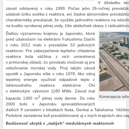
V dôsledku tec
závod odstavený v roku 1999. Počas jeho 26-ročnej prevádz
udalosti úniku sodíka z reaktora, ani žiadne abnormálne prevádzko
charakteristiky preukázali, že využitie jadrového reaktora na ods
na kvalitu vyrobenej pitnej vody, čiže akékoľvek obavy z rádioaktív
Ďalšou významnou krajinou je Japonsko, ktoré
pred udalosťami na elektrárni Fukushima Daichi
v roku 2012 malo v prevádzke 53 jadrových
reaktorov. Pre zabezpečenie lepšieho chladenia
reaktora bola väčšina z nich umiestnená
v prímorskej oblasti, čo ponúkalo možnosti aj pre
odsoľovanie morskej vody. Prvý takýto závod
spustili v Japonsku ešte v roku 1978. Ako zdroj
tepelnej energie využíval odpadové teplo z
ľahkovodného reaktora elektrárne Ohi
s elektrickým výkonom 1180 MWe. Závod mal
Konecepcia ods
3
kapacitu 1300 m
pitnej vody denne. Do roku
2000 bolo v Japonsku sprevádzkovaných
ďalších 9 zariadení v lokalitách Ikata, Genkai a Takahama. Väčšin
Podobné zariadenia boli prevádzkované aj v iných krajinách ako nap
Budúcnosť ukrytá v „malých“ modulárnych reaktoroch