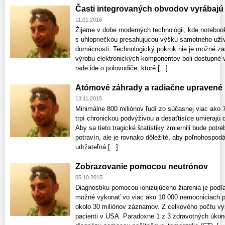
Časti integrovaných obvodov vyrábajú 
11.01.2016
Žijeme v dobe moderných technológii, kde notebook,
s uhlopriečkou presahujúcou výšku samotného užív
domácnosti. Technologický pokrok nie je možné zas
výrobu elektronických komponentov boli dostupné v
rade ide o polovodiče, ktoré [...]
Atómové záhrady a radiačne upravené 
13.11.2015
Minimálne 800 miliónov ľudí zo súčasnej viac ako 7
trpí chronickou podvýživou a desaťtisíce umierajú
Aby sa tieto tragické štatistiky zmiernili bude pot
potravín, ale je rovnako dôležité, aby poľnohospod
udržateľná [...]
Zobrazovanie pomocou neutrónov
05.10.2015
Diagnostiku pomocou ionizujúceho žiarenia je podľ
možné vykonať vo viac ako 10 000 nemocniciach p
okolo 30 miliónov záznamov. Z celkového počtu vyš
pacienti v USA. Paradoxne 1 z 3 zdravotných úko