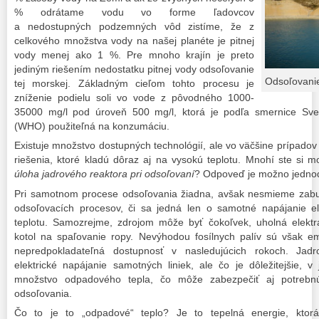
% odrátame vodu vo forme ľadovcov
a nedostupných podzemných vôd zistíme, že z
celkového množstva vody na našej planéte je pitnej
vody menej ako 1 %. Pre mnoho krajín je preto
jediným riešením nedostatku pitnej vody odsoľovanie
Odsoľovani
tej morskej. Základným cieľom tohto procesu je
zníženie podielu soli vo vode z pôvodného 1000-
35000 mg/l pod úroveň 500 mg/l, ktorá je podľa smernice Sveto
(WHO) použiteľná na konzumáciu.
Existuje množstvo dostupných technológií, ale vo väčšine prípadov
riešenia, ktoré kladú dôraz aj na vysokú teplotu. Mnohí ste si m
úloha jadrového reaktora pri odsoľovaní
? Odpoveď je možno jednodu
Pri samotnom procese odsoľovania žiadna, avšak nesmieme zabu
odsoľovacích procesov, či sa jedná len o samotné napájanie el
teplotu. Samozrejme, zdrojom môže byť čokoľvek, uholná elektr
kotol na spaľovanie ropy. Nevýhodou fosílnych palív sú však em
nepredpokladateľná dostupnosť v nasledujúcich rokoch. Jad
elektrické napájanie samotných liniek, ale čo je dôležitejšie, 
množstvo odpadového tepla, čo môže zabezpečiť aj potrebnú
odsoľovania.
Čo to je to „odpadové“ teplo? Je to tepelná energie, ktorá