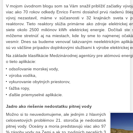
V mojom úvodnom blogu som sa Vám snažil priblížiť začiatky vývoja
viac ako 70 rokov odkedy Enrico Fermi dosiahol prvú riadenú šti
vývoj nezastavil, máme v súčasnosti v 32 krajinách sveta v 
reaktorov. Tieto reaktory slúžia primárne ako zdroje elektrickej 
siete okolo 2500 miliónov kWh elektrickej energie. Dočítali ste
môžeme stretnúť aj na miestach, kde by sme to najmenej očakáv
vesmír. Dnes sa budeme venovať takzvaným neelektrickým aplikáci
sú vo väčšine prípadov doplnkovými službami k výrobe elektrickej e
Na základe klasifikácie Medzinárodnej agentúry pre atómovú energ
o tieto aplikácie:
odsoľovanie morskej vody,
výroba vodíka,
vykurovanie obytných priestorov,
ťažba ropy,
ďalšie priemyselné aplikácie.
Jadro ako riešenie nedostatku pitnej
vody
Možno si to neuvedomujeme, ale jedným z hlavných
celosvetových problémov 21. storočia je nedostatok
pitnej vody. Oceány a moria predstavujú viac ako 97
% zásoby vody na Zemi a ak zo zvyšných necelých 3